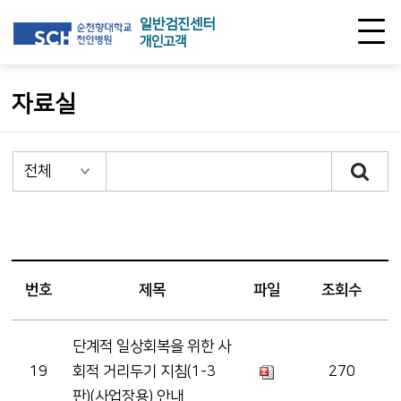
일반검진센터
개인고객
자료실
번호
제목
파일
조회수
단계적 일상회복을 위한 사
19
회적 거리두기 지침(1-3
270
판)(사업장용) 안내