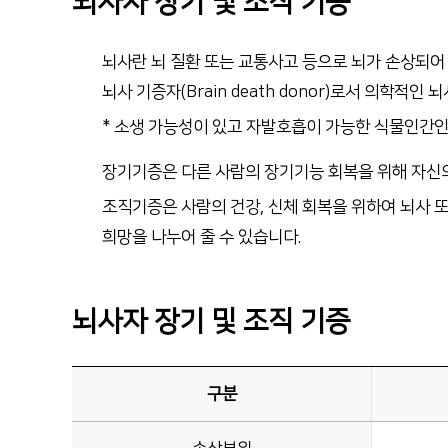
뇌사자 장기 및 조직 기증
순천향대학교 부속 천안병원
이달의 논문
041-570-2114
뇌사란 뇌 질환 또는 교통사고 등으로 뇌가 손상되어
뇌사 기증자(Brain death donor)로서 의학적
* 소생 가능성이 있고 자발호흡이 가능한 식물인간인
장기기증은 다른 사람의 장기기능 회복을 위해 자신
조직기증은 사람의 건강, 신체 회복을 위하여 뇌사 또
희망을 나누어 줄 수 있습니다.
뇌사자 장기 및 조직 기증
구분