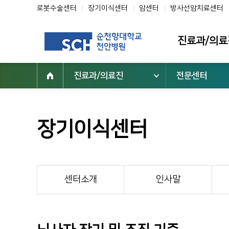
로봇수술센터
장기이식센터
암센터
방사선암치료센터
진료과/의료
진료과/의료진
전문센터
진료과
의료진
클리닉
장기이식센터
전문센터
진료협력센터
부설기관/연구
센터소개
인사말
진료지원부서
닥터초대석
순천향을 빛낸