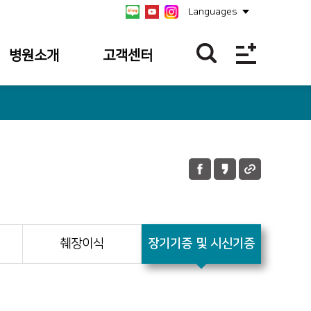
Languages
병원소개
고객센터
병원개요
불편/건의접수
연혁
칭찬합니다
비전/미션/
불편/건의
핵심가치
접수내역
안전보건경영방침
칭찬사연 내역
병원장 인사말
췌장이식
장기기증 및 시신기증
병원소식
사회공헌
공식 SNS