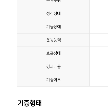
손상부위
정신상태
기능장애
운동능력
호흡상태
경과내용
기증여부
기증형태