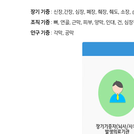
장기 기증
: 신장,간장, 심장, 폐장, 췌장, 췌도, 소장,
조직 기증
: 뼈, 연골, 근막, 피부, 양막, 인대, 건, 심
안구 기증
: 각막, 공막