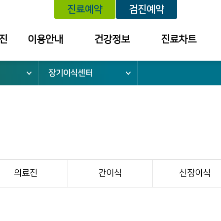
진료예약
검진예약
진
이용안내
건강정보
진료차트
장기이식센터
위치안내
건강정보
예약내역
외래진료안내
학술대회 /
진료내역
건강강좌 안내
건강검진안내
외래약 처방내역
입퇴원안내
검진 결과 내역
응급진료안내
소
건강보험안내
의료진
간이식
신장이식
병문안안내
증명서 발급
안내