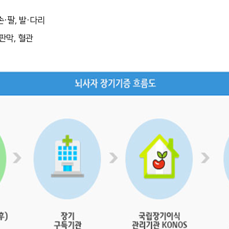
 손·팔, 발·다리
장판막, 혈관