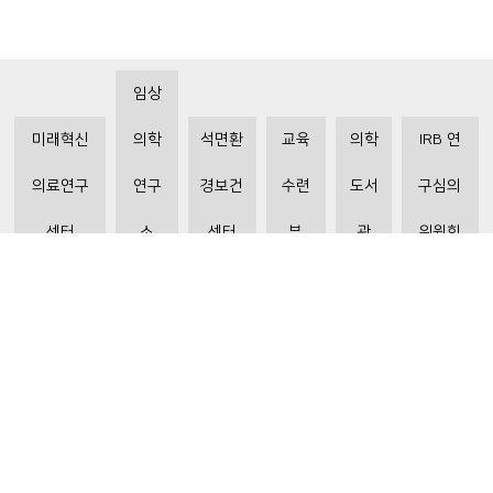
임상
미래혁신
의학
석면환
교육
의학
IRB 연
의료연구
연구
경보건
수련
도서
구심의
센터
소
센터
부
관
위원회
비급여수가조회
환자 권리와 의무
개인정보처리방침
이메일 무단수집거부