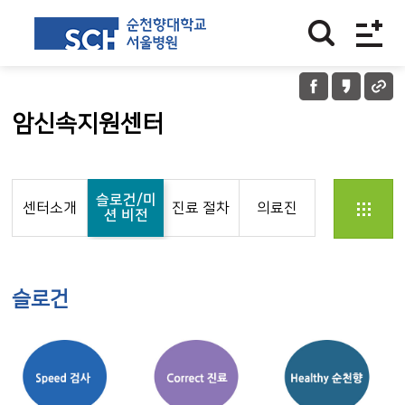
암신속지원센터
슬로건/미
센터소개
진료 절차
의료진
션 비전
슬로건