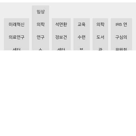
임상
미래혁신
의학
석면환
교육
의학
IRB 연
의료연구
연구
경보건
수련
도서
구심의
센터
소
센터
부
관
위원회
비급여수가조회
환자 권리와 의무
개인정보처리방침
이메일 무단수집거부