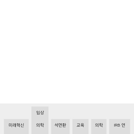
임상
미래혁신
의학
석면환
교육
의학
IRB 연