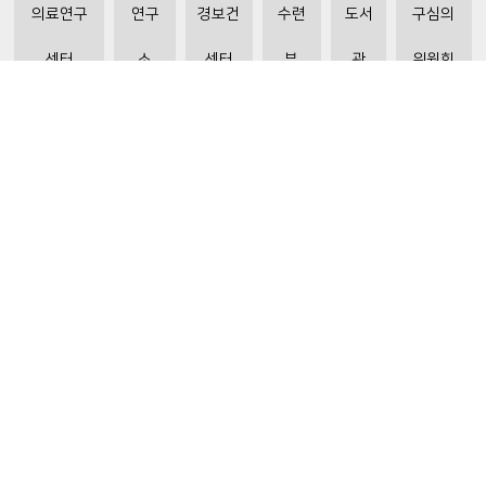
의료연구
연구
경보건
수련
도서
구심의
센터
소
센터
부
관
위원회
비급여수가조회
환자 권리와 의무
개인정보처리방침
이메일 무단수집거부
주소 : 31151 충청남도 천안시 동남구 순천향6길 31
ⓒ 2019 BY SOONCHUNHYANG UNIVERSITY HOSPITAL. ALL RIGHTS