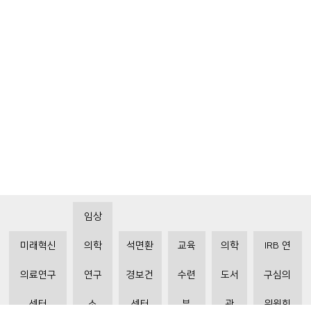
임상
미래혁신
의학
석면환
교육
의학
IRB 연
의료연구
연구
경보건
수련
도서
구심의
센터
소
센터
부
관
위원회