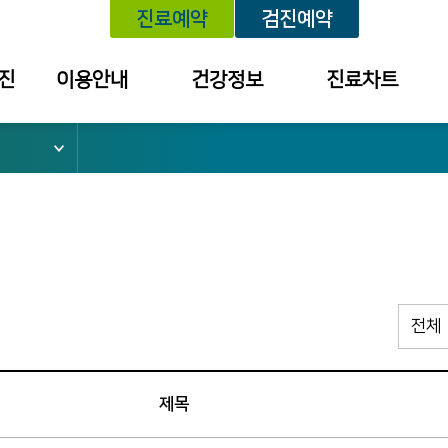
진료예약
검진예약
진
이용안내
건강정보
진료차트
위치안내
건강정보
예약내역
외래진료안내
학술대회 /
진료내역
건강강좌 안내
건강검진안내
외래약 처방내역
입퇴원안내
검진 결과 내역
응급진료안내
소
건강보험안내
병문안안내
제목
증명서 발급
안내