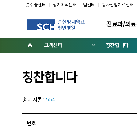
로봇수술센터
장기이식센터
암센터
방사선암치료센터
진료과/의료
고객센터
칭찬합니다
진료과
의료진
클리닉
칭찬합니다
전문센터
진료협력센터
총 게시물 :
554
부설기관/연구
진료지원부서
번호
닥터초대석
순천향을 빛낸