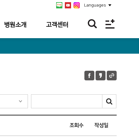
Languages
병원소개
고객센터
병원개요
불편/건의접수
연혁
칭찬합니다
비전/미션/
불편/건의
핵심가치
접수내역
안전보건경영방침
칭찬사연 내역
병원장 인사말
병원소식
사회공헌
조회수
작성일
공식 SNS