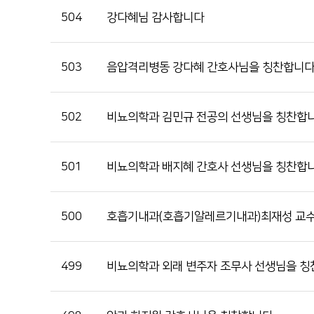
순천향대학교 부속 천안병원
이달의 논문
504
강다혜님 감사합니다
041-570-2114
503
음압격리병동 강다혜 간호사님을 칭찬합니
502
비뇨의학과 김민규 전공의 선생님을 칭찬합니
501
비뇨의학과 배지혜 간호사 선생님을 칭찬합니
500
호흡기내과(호흡기알레르기내과)최재성 교수
499
비뇨의학과 외래 변주자 조무사 선생님을 칭