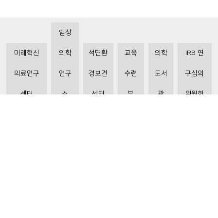
임상
미래혁신
의학
석면환
교육
의학
IRB 연
의료연구
연구
경보건
수련
도서
구심의
센터
소
센터
부
관
위원회
비급여수가조회
환자 권리와 의무
개인정보처리방침
이메일 무단수집거부