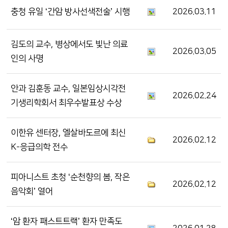
충청 유일 ‘간암 방사선색전술’ 시행
2026.03.11
김도의 교수, 병상에서도 빛난 의료
2026.03.05
인의 사명
안과 김훈동 교수, 일본임상시각전
2026.02.24
기생리학회서 최우수발표상 수상
이한유 센터장, 엘살바도르에 최신
2026.02.12
K-응급의학 전수
피아니스트 초청 ‘순천향의 봄, 작은
2026.02.12
음악회’ 열어
‘암 환자 패스트트랙’ 환자 만족도