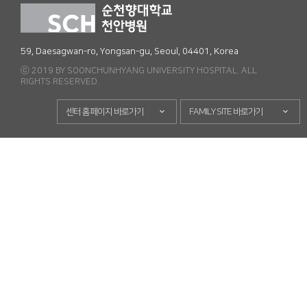
59, Daesagwan-ro, Yongsan-gu, Seoul, 04401, Korea
ⓒ 2019 BY SOONCHUNHYANG UNIVERSITY HOSPITAL. ALL
RIGHTS RESERVED.
센터 홈페이지 바로가기
FAMILY SITE 바로가기