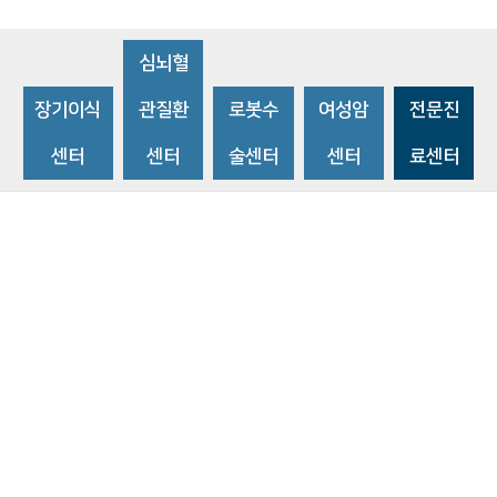
심뇌혈
장기이식
관질환
로봇수
여성암
전문진
센터
센터
술센터
센터
료센터
비급여수가조회
환자 권리와 의무
개인정보처리방침
이메일 무단수집거부