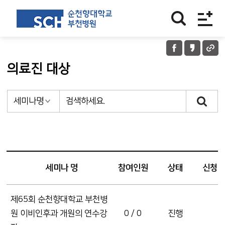
의료진 대상
세미나 명
참여인원
상태
신청
제65회 순천향대학교 부천병
원 이비인후과 개원의 연수강
0 / 0
진행