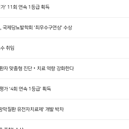
가’ 11회 연속 1등급 획득
서류발급 안내
전화번호 안내
장례식장 안내
 국제당뇨발학회 ‘최우수구연상’ 수상
모바일 앱
수 취임
 환자 맞춤형 진단‧치료 역량 강화한다
가 ‘4회 연속 1등급’ 획득
 망막질환 유전자치료제‘ 개발 박차