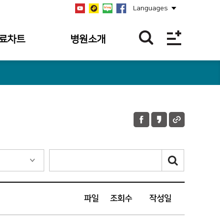
Languages
료차트
병원소개
역
병원개요
역
설립자
역
연혁
과조회
비전/미션/핵심가치
과 내역
안전보건경영방침
 내역조회
병원장 인사말
 내역
사회공헌
파일
조회수
작성일
의 접수 내역
공지사항
언론보도