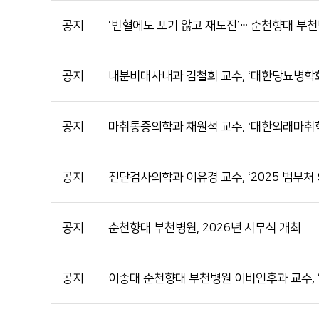
공지
‘빈혈에도 포기 않고 재도전’ⵈ 순천향대 부
공지
내분비대사내과 김철희 교수, ‘대한당뇨병학회
공지
마취통증의학과 채원석 교수, ‘대한외래마취학
공지
진단검사의학과 이유경 교수, ‘2025 범부처
공지
순천향대 부천병원, 2026년 시무식 개최
공지
이종대 순천향대 부천병원 이비인후과 교수, 