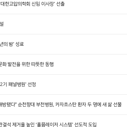
‘대한고압의학회 신임 이사장’ 선출
신설
년의 밤’ 성료
화 발전을 위한 따뜻한 동행
2기 패널병원’ 선정
해방됐다” 순천향대 부천병원, 카자흐스탄 환자 두 명에 새 삶 선물
결석 제거율 높인 ‘홀뮴레이저 시스템’ 선도적 도입