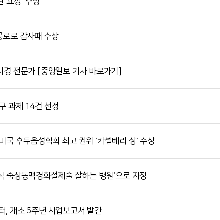
 표창’ 수상
 공로로 감사패 수상
시경 전문가 [중앙일보 기사 바로가기]
구 과제 14건 선정
미국 후두음성학회 최고 권위 ‘카셀베리 상’ 수상
식 죽상동맥경화절제술 잘하는 병원’으로 지정
, 개소 5주년 사업보고서 발간