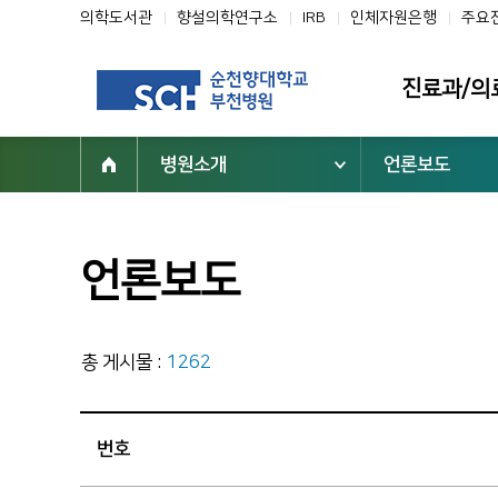
의학도서관
향설의학연구소
IRB
인체자원은행
주요
진료과/의
병원소개
언론보도
진료과
의료진
클리닉
언론보도
전문진료센터
부설기관/연구
총 게시물 :
1262
일반검진센터
진료협력센터
번호
건강증진센터
진료지원부서