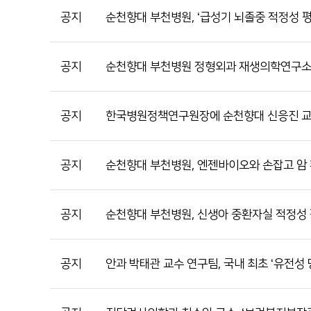
순천향대학교 부속 부천병원
공지
순천향대 부천병원, ‘급성기 뇌졸중 적정성 평
의학도서관
1899-5700
공지
순천향대 부천병원 정형외과 재생의학연구소,
공지
한국병원정책연구원장에 순천향대 신응진 교
공지
순천향대 부천병원, 엔젠바이오와 손잡고 암
공지
순천향대 부천병원, 신생아 중환자실 적정성 평
공지
안과 박태관 교수 연구팀, 국내 최초 ‘유전성