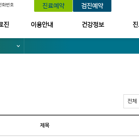
전화번호
진료예약
검진예약
료진
이용안내
건강정보
진
위치 안내
건강정보
예약내
외래진료 안내
건강상담
진료 내
건강검진 안내
세미나/강좌안내
투약 내
입퇴원 안내
의료원보
검사결
소
응급진료 안내
검진 결
채혈실 이용안내
건강상담
병문안 안내
칭찬사연
제목
간호간병통합서비스
불편/건
수납창구 안내