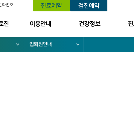
전화번호
진료예약
검진예약
료진
이용안내
건강정보
진
입퇴원안내
위치 안내
건강정보
예약내
외래진료 안내
건강상담
진료 내
건강검진 안내
세미나/강좌안내
투약 내
입퇴원 안내
의료원보
검사결
소
응급진료 안내
검진 결
채혈실 이용안내
건강상담
병문안 안내
칭찬사연
간호간병통합서비스
불편/건
수납창구 안내