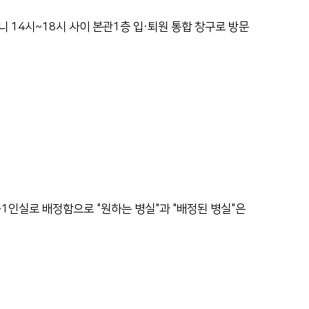
니 14시~18시 사이 본관1층 입·퇴원 통합 창구로 방문
>1인실로 배정함으로 "원하는 병실"과 "배정된 병실"은