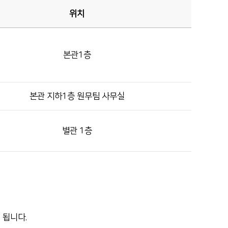
희망을 찾는 사람들
위치
인재채용
병원HI
본관1층
순천향 네트워크
고객 행복글
본관 지하1층 원무팀 사무실
입찰공고
별관 1층
 됩니다.