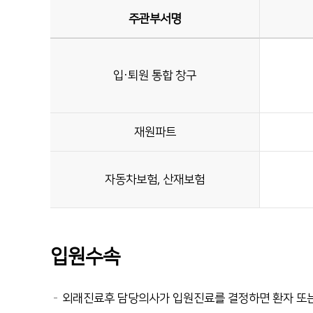
순천향대학교 부속 부천병원
주관부서명
의학도서관
1899-5700
입·퇴원 통합 창구
재원파트
자동차보험, 산재보험
입원수속
외래진료후 담당의사가 입원진료를 결정하면 환자 또는