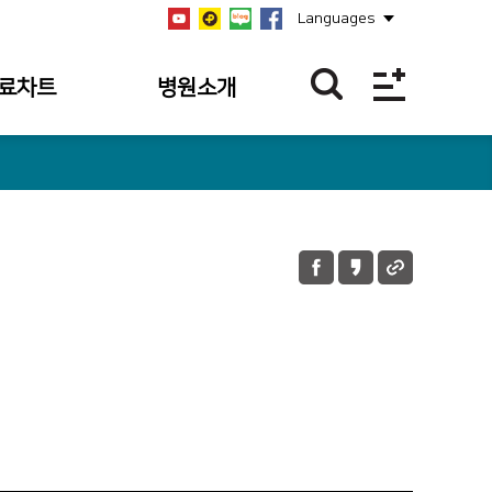
Languages
료차트
병원소개
역
병원개요
역
설립자
역
연혁
과조회
비전/미션/핵심가치
과 내역
안전보건경영방침
 내역조회
병원장 인사말
 내역
사회공헌
의 접수 내역
공지사항
언론보도