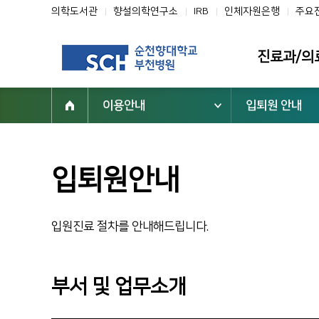
의학도서관
향설의학연구소
IRB
인체자원은행
주요
진료과/의
이용안내
입퇴원 안내
진료과
의료진
클리닉
입퇴원안내
전문진료센터
부설기관/연구
입원진료 절차를 안내해드립니다.
일반검진센터
진료협력센터
부서 및 업무소개
건강증진센터
진료지원부서