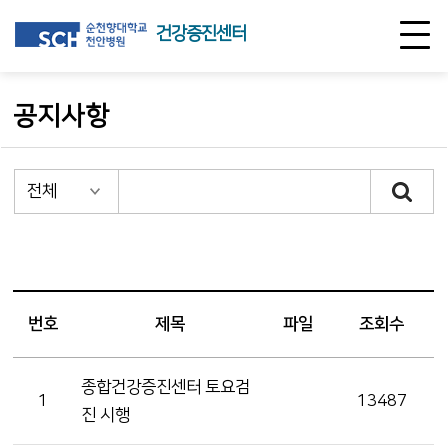
건강증진센터
공지사항
번호
제목
파일
조회수
종합건강증진센터 토요검
1
13487
진 시행