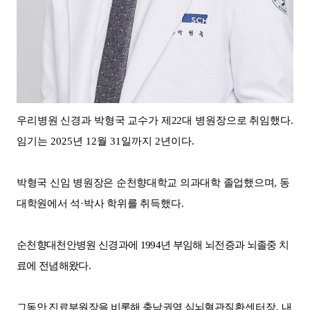
우리병원 신경과 박형국 교수
가 제
22
대 병원장으로 취임했다
.
임기는
2025
년
12
월
31
일까지
2
년이다
.
박형국 신임 병원장은 순천향대학교 의과대학 졸업했으며
,
동
대학원에서 석
·
박사 학위를
취득했다
.
순천향대천안병원 신경과에
1994
년 부임해 뇌전증과 뇌졸중 치
료에 전념해왔다
.
그동안 진료부원장을 비롯해 충남권역 심뇌혈관
질환센터장
,
내