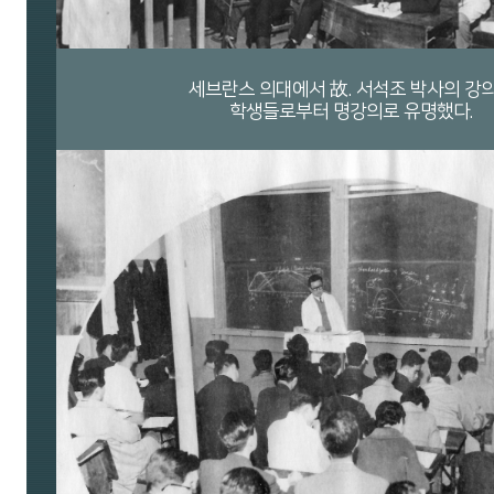
병원의
의료기관들은
흉부내과,
인력수급이
뉴저지시티
무척
메디컬센터의
세브란스 의대에서 故. 서석조 박사의 강
어려웠고,
학생들로부터 명강의로 유명했다.
내과,
연세대학교
뉴욕
의과대학조차
벨뷰병원
교원이
(코넬대)
부족한
신경내과
처지였다.
등
서석조
당대
박사의
유명병원들에서
존재는
레지던트
더없이
과정을
빛났다.
밟는다.
내과
수련기간
조교수로
내내
파격
박사는
초빙되어