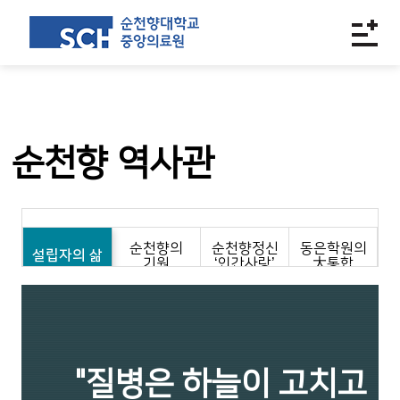
순천향 역사관
순천향의
순천향정신
동은학원의
설립자의 삶
기원
‘인간사랑’
大통합
"질병은 하늘이 고치고