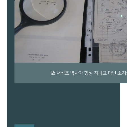
논문
원서로
「뇌졸중
된
환자
의학서적
100례에
한권
대한
사기가
임상적
매우
관찰」
어렵던
은
시절,
뇌졸중
신간
진단과
의학서적을
故.서석조 박사가 항상 지니고 다닌 소지
치료의
프린트해
전기가
학생들에게
되었고,
일일이
이듬해
나눠줬고,
대한의사협회가
본인의
선정한
머리와
‘숙제보고’를
가슴에
통해서도
있는