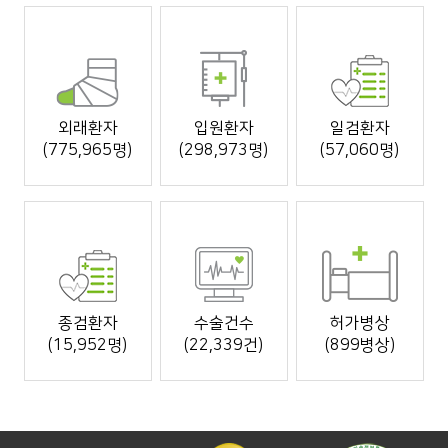
외래환자
입원환자
일검환자
(775,965명)
(298,973명)
(57,060명)
종검환자
수술건수
허가병상
(15,952명)
(22,339건)
(899병상)