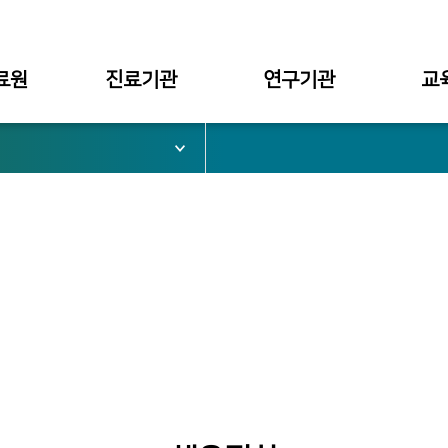
료원
진료기관
연구기관
교
서울병원
대학부설
대학
부천병원
병원부설
대학원
심가치
천안병원
구미병원
료원장
관