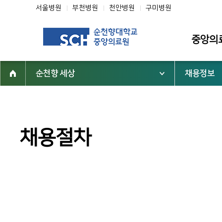
서울병원
부천병원
천안병원
구미병원
중앙의
순천향 세상
채용정보
소개
인사말
미션·비전·핵
채용절차
조직도
연혁
역대 중앙의
심벌마크
순천향 역사