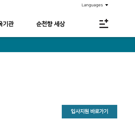
Languages
육기관
순천향 세상
공지사항
소식안내
의료원보
사회공헌
채용정보
입찰공고
입사지원 바로가기