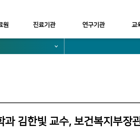
료원
진료기관
연구기관
교
서울병원
대학부설
대학
부천병원
병원부설
대학원
심가치
천안병원
구미병원
료원장
과 김한빛 교수, 보건복지부장
관