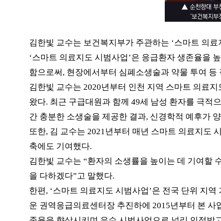
김한빛 교수는 보건복지부가 주관하는
‘
스마트 의료
‘
스마트 의료지도 시범사업
’
은 응급환자 생존율을 
함으로써
,
현장에서부터 심폐소생술과 약물 투여 등
김한빛 교수는
2020
년부터 인천 지역 스마트 의료지
왔다
.
최근 구급대원과 함께
49
세 남성 환자를 극적
간 충분한 소생술을 제공한 결과
,
신경학적 예후가 
또한
,
김 교수는
2021
년부터 매년 스마트 의료지도 시
축에도 기여했다
.
김한빛 교수는
“
환자의 소생률을 높이는 데 기여할 
을 다하겠다
”
고 말했다
.
한편
, ‘
스마트 의료지도 시범사업
’
은 전국 단위 지역
운 권역응급의료센터장 추진하에
2015
년부터 본 사
존율을 향상시키며 우수 시범사업으로 널리 인정받