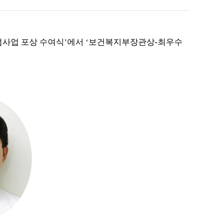
범사업 포상 수여식
’
에서
‘
보건복지부장관상
-
최우수