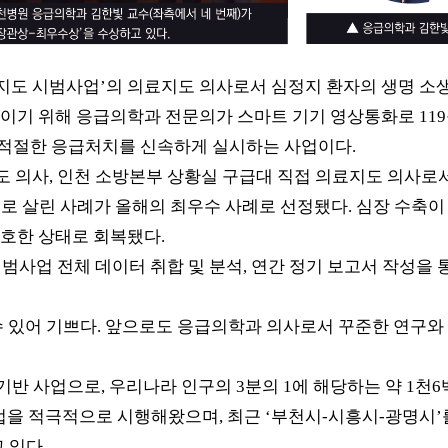
지도 시범사업
’
의 의료지도 의사로서 심정지 환자의 생명 소
높이기 위해 응급의학과 전문의가 스마트 기기 영상통화로
119
 적절한 응급처치를 신속하게 실시하는 사업이다
.
도 의사
,
인천 소방본부 상황실 구급대 직접 의료지도 의사로서
으로 살린 사례가 올해의 최우수 사례로 선정됐다
.
심장 수축이
양호한 상태로 회복됐다
.
범사업 전체 데이터 취합 및 분석
,
연간 정기 보고서 작성을 
수 있어 기쁘다
.
앞으로도 응급의학과 의사로서 꾸준한 연구와 
 기반 사업으로
,
우리나라 인구의
3
분의
1
에 해당하는 약
1
천
6
업을 적극적으로 시행해왔으며
,
최근
‘
부천시
-
시흥시
-
광명시
’
고 있다
.