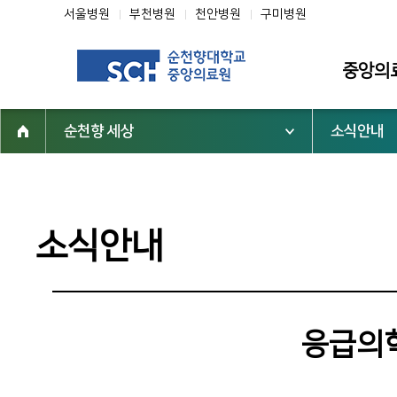
서울병원
부천병원
천안병원
구미병원
중앙의
순천향 세상
소식안내
소개
인사말
미션·비전·핵
소식안내
조직도
연혁
역대 중앙의
응급의학
심벌마크
순천향 역사