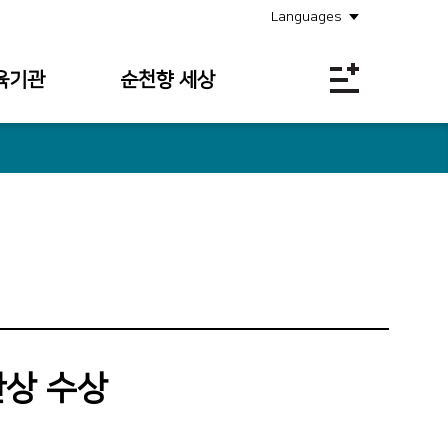
Languages
육기관
순천향 세상
공지사항
소식안내
의료원보
사회공헌
채용정보
입찰공고
관상 수상