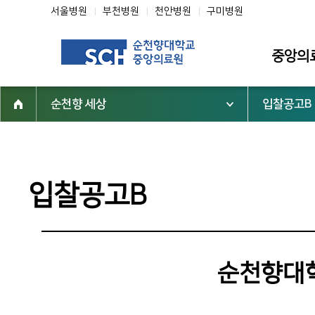
서울병원
부천병원
천안병원
구미병원
중앙의
순천향 세상
입찰공고B
소개
인사말
미션·비전·핵
입찰공고B
조직도
연혁
역대 중앙의
순천향대학
심벌마크
순천향 역사