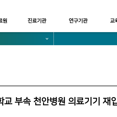
료원
진료기관
연구기관
교
서울병원
대학부설
대학
부천병원
병원부설
대학원
심가치
천안병원
구미병원
료원장
교 부속 천안병원 의료기기 재
관