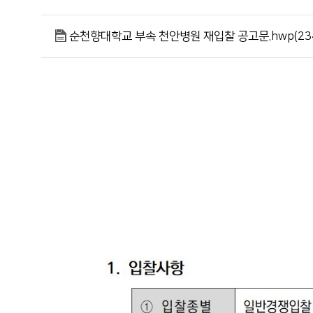
순천향대학교 부속 천안병원 재입찰 공고문.hwp(234