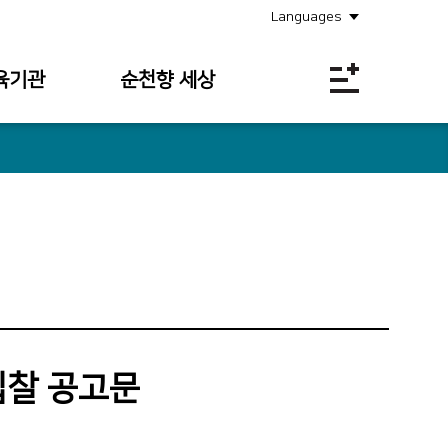
Languages
육기관
순천향 세상
공지사항
소식안내
의료원보
사회공헌
채용정보
입찰공고
입찰 공고문