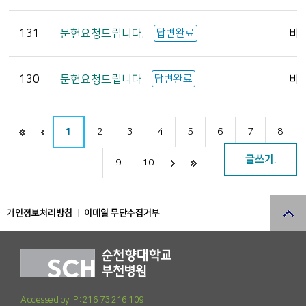
131
문헌요청드립니다.
답변완료
비
130
문헌요청드립니다
답변완료
비
1
2
3
4
5
6
7
8
글쓰기.
9
10
개인정보처리방침
이메일 무단수집거부
Accessed by IP : 216.73.216.109