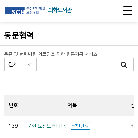
의학도서관
동문협력
동문 및 협력병원 의료진을 위한 원문제공 서비스
번호
제목
신
139
문헌 요청드립니다.
답변완료
비