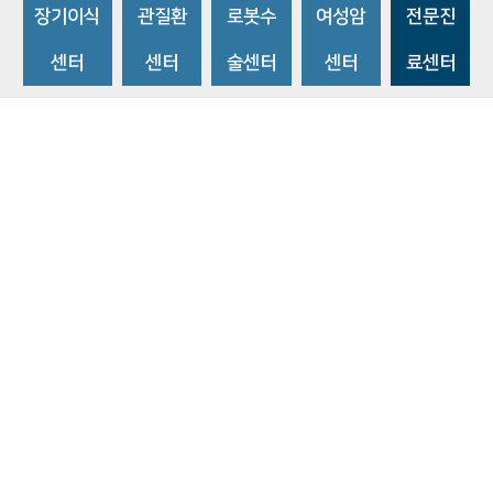
장기이식
관질환
로봇수
여성암
전문진
센터
센터
술센터
센터
료센터
비급여수가조회
환자 권리와 의무
개인정보처리방침
이메일 무단수집거부
주소 : 14584 경기도 부천시 조마루로 170