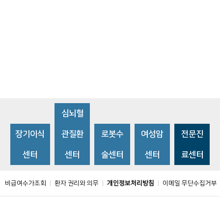
심뇌혈
장기이식
관질환
로봇수
여성암
전문진
센터
센터
술센터
센터
료센터
비급여수가조회
환자 권리와 의무
개인정보처리방침
이메일 무단수집거부