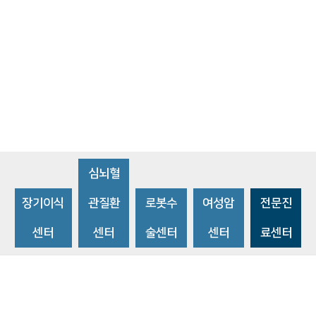
심뇌혈
장기이식
관질환
로봇수
여성암
전문진
센터
센터
술센터
센터
료센터
비급여수가조회
환자 권리와 의무
개인정보처리방침
이메일 무단수집거부