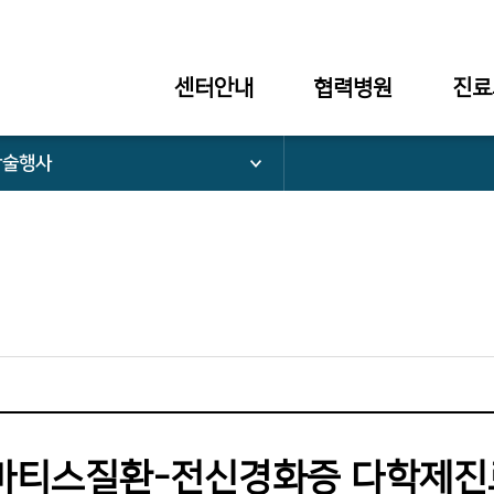
센터안내
협력병원
진료
학술행사
류마티스질환-전신경화증 다학제진