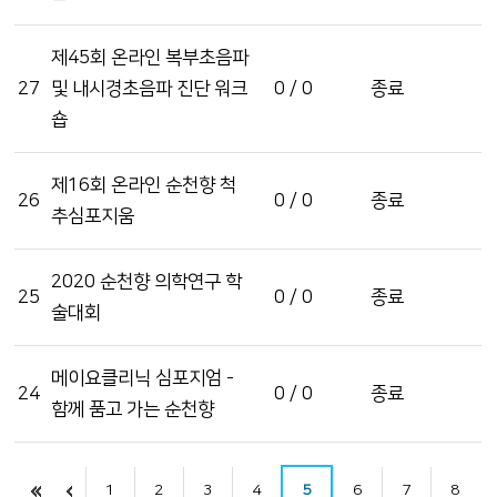
제45회 온라인 복부초음파
27
및 내시경초음파 진단 워크
0 / 0
종료
숍
제16회 온라인 순천향 척
26
0 / 0
종료
추심포지움
2020 순천향 의학연구 학
25
0 / 0
종료
술대회
메이요클리닉 심포지엄 -
24
0 / 0
종료
함께 품고 가는 순천향
1
2
3
4
5
6
7
8