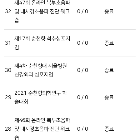
제47회 온라인 복부초음파
32
및 내시경초음파 진단 워크
0 / 0
종료
숍
제17회 순천향 척추심포지
31
0 / 0
종료
엄
제4차 순천향대 서울병원
30
0 / 0
종료
신경외과 심포지엄
2021 순천향의학연구 학
29
0 / 0
종료
술대회
제46회 온라인 복부초음파
28
및 내시경초음파 진단 워크
0 / 0
종료
숍