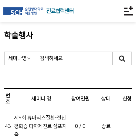
진료협력센터
학술행사
번
세미나 명
참여인원
상태
신청
호
제9회 류마티스질환-전신
43
경화증 다학제진료 심포지
0 / 0
종료
움