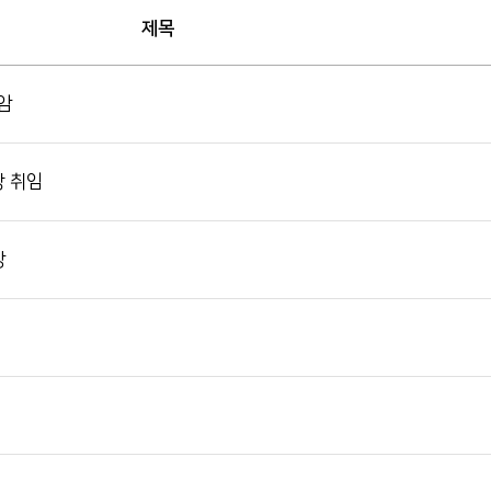
제목
 암
장 취임
상