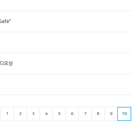
afe”
장
비디오상
1
2
3
4
5
6
7
8
9
10