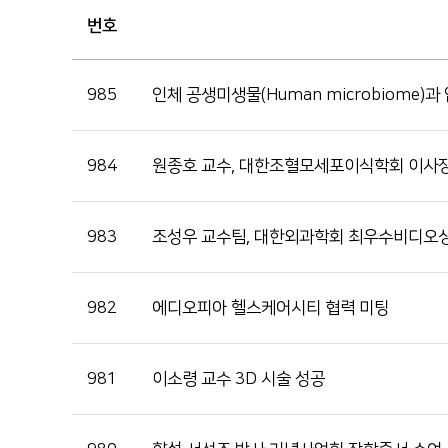
번호
985
인체 공생미생물(Human microbiome)과
984
원종호 교수, 대한조혈모세포이식학회 이사
983
조성우 교수팀, 대한외과학회 최우수비디오
982
에디오피아 헬스케어시티 협력 미팅
981
이소령 교수 3D 시술 성공