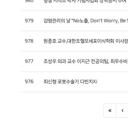
980
향설 서석조 박사 기념사업회 장학증서 수여
979
감염관리의 날 “No노출, Don’t Worry, Be S
978
원종호 교수,대한조혈모세포이식학회 이사
977
조성우 외과 교수 이지근 전공의팀, 최우수
976
최신형 로봇수술기 다빈치Xi