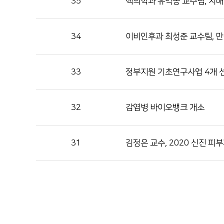
35
핵의학과 유익동 교수팀, 치매
34
이비인후과 최성준 교수팀, 
33
정부지원 기초연구사업 4개 
32
감염병 바이오뱅크 개소
31
김정은 교수, 2020 신진 피