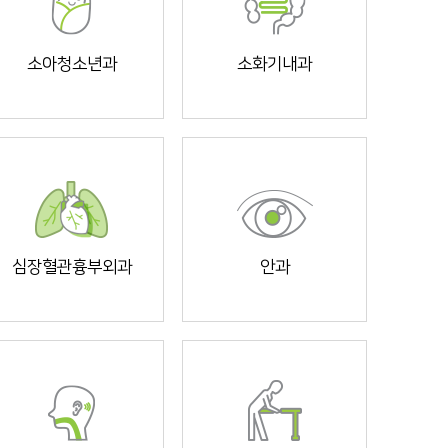
소아청소년과
소화기내과
심장혈관흉부외과
안과