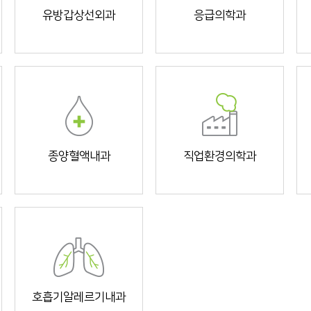
유방갑상선외과
응급의학과
종양혈액내과
직업환경의학과
호흡기알레르기내과