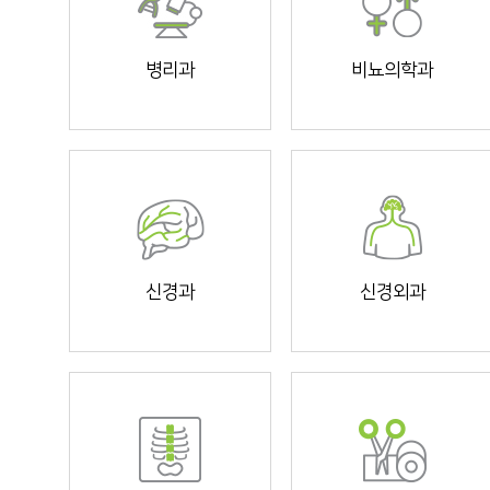
병리과
비뇨의학과
신경과
신경외과