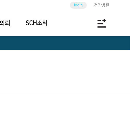
login
천안병원
의뢰
SCH소식