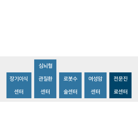
심뇌혈
장기이식
관질환
로봇수
여성암
전문진
센터
센터
술센터
센터
료센터
비급여수가조회
환자 권리와 의무
개인정보처리방침
이메일 무단수집거부