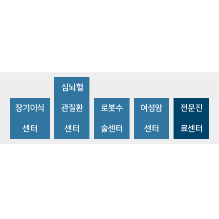
심뇌혈
장기이식
관질환
로봇수
여성암
전문진
센터
센터
술센터
센터
료센터
비급여수가조회
환자 권리와 의무
개인정보처리방침
이메일 무단수집거부