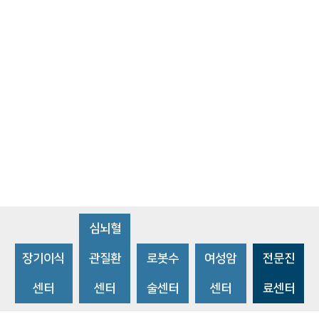
심뇌혈
장기이식
관질환
로봇수
여성암
전문진
센터
센터
술센터
센터
료센터