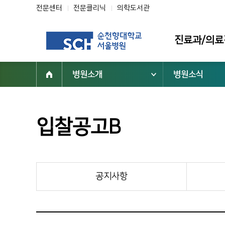
전문센터
전문클리닉
의학도서관
진료과/의료
병원소개
병원소식
진료과
의료진
전문클리닉
입찰공고B
전문센터
진료 지원부서
공지사항
순천향대학교 부속 서울병원
02-709-9000