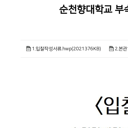
순천향대학교 부속
1.입찰작성서류.hwp(2021376KB)
2.본관