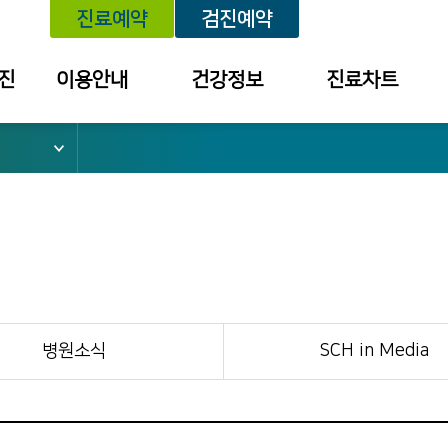
진료예약
검진예약
진
이용안내
건강정보
진료차트
위치안내
건강정보
예약내역
외래진료 안내
세미나/강좌
진료내역
건강검진 안내
예방접종
투약 내역
입퇴원 안내
질환별 안내장
검사결과조회
응급진료 안내
검진결과
건강보험 안내
병원소식
SCH in Media
병문안 안내
증명서 발급
안내