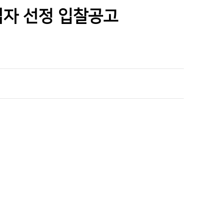
인재채용
업자 선정 입찰공고
기부후원금
병원 HI
순천향 네트워크
순천향 역사관