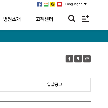
Languages
병원소개
고객센터
병원개요
이달의 BEST
친절직원
연혁
칭찬합니다.
미션·비전·
핵심가치
칭찬사연 접수
내역
안전보건경영방침
불편/건의접수
병원장 인사말
불편/건의 접수
입찰공고
사회공헌
내역
병원소식
이달의 의료진