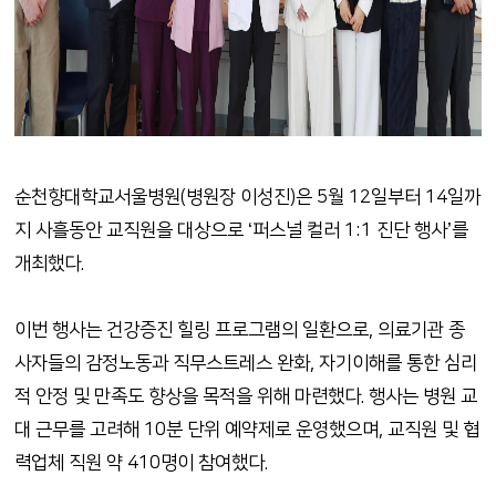
순천향대학교서울병원
(
병원장 이성진
)
은
5
월
12
일부터
14
일까
지 사흘동안 교직원을 대상으로
‘
퍼스널 컬러
1:1
진단 행사
’
를
개최했다
.
이번 행사는 건강증진 힐링 프로그램의 일환으로
,
의료기관 종
사자들의 감정노동과 직무스트레스 완화
,
자기이해를 통한 심리
적 안정 및 만족도 향상을 목적을 위해 마련했다
.
행사는 병원 교
대 근무를 고려해
10
분 단위 예약제로 운영했으며
,
교직원 및 협
력업체 직원 약
410
명이 참여했다
.