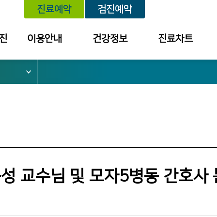
진료예약
검진예약
진
이용안내
건강정보
진료차트
위치안내
건강정보
예약내역
외래진료 안내
세미나/강좌
진료내역
건강검진 안내
예방접종
투약 내역
입퇴원 안내
질환별 안내장
검사결과조회
응급진료 안내
검진결과
건강보험 안내
성 교수님 및 모자5병동 간호사 
병문안 안내
증명서 발급
안내