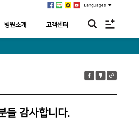
Languages
병원소개
고객센터
병원개요
이달의 BEST
친절직원
연혁
칭찬합니다.
미션·비전·
핵심가치
칭찬사연 접수
내역
안전보건경영방침
불편/건의접수
병원장 인사말
불편/건의 접수
분들 감사합니다.
사회공헌
내역
병원소식
이달의 의료진