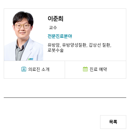
이준희
교수
전문진료분야
유방암, 유방양성질환, 갑상선 질환,
로봇수술
의료진 소개
진료 예약
목록