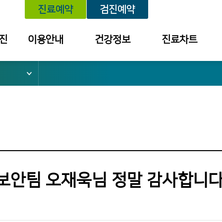
진료예약
검진예약
진
이용안내
건강정보
진료차트
위치안내
건강정보
예약내역
외래진료 안내
세미나/강좌
진료내역
건강검진 안내
예방접종
투약 내역
입퇴원 안내
질환별 안내장
검사결과조회
응급진료 안내
검진결과
건강보험 안내
보안팀 오재욱님 정말 감사합니다
병문안 안내
증명서 발급
안내