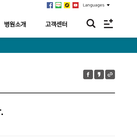
Languages
병원소개
고객센터
병원개요
이달의 BEST
친절직원
연혁
칭찬합니다.
미션·비전·
핵심가치
칭찬사연 접수
내역
안전보건경영방침
불편/건의접수
병원장 인사말
불편/건의 접수
.
사회공헌
내역
병원소식
이달의 의료진