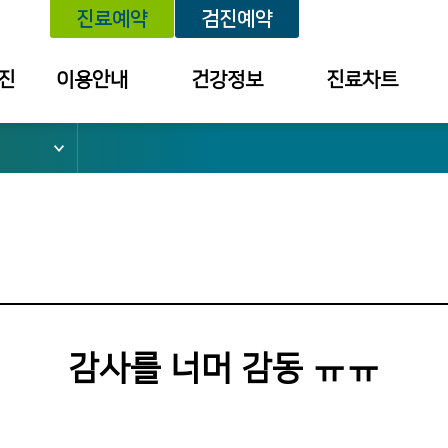
진료예약
검진예약
진
이용안내
건강정보
진료차트
위치안내
건강정보
예약내역
외래진료 안내
세미나/강좌
진료내역
건강검진 안내
예방접종
투약 내역
입퇴원 안내
질환별 안내장
검사결과조회
응급진료 안내
검진결과
건강보험 안내
감사를 너머 감동 ㅠㅠ
병문안 안내
증명서 발급
안내