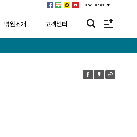
Languages
병원소개
고객센터
병원개요
이달의 BEST
친절직원
연혁
칭찬합니다.
미션·비전·
핵심가치
칭찬사연 접수
내역
안전보건경영방침
불편/건의접수
병원장 인사말
불편/건의 접수
사회공헌
내역
병원소식
이달의 의료진