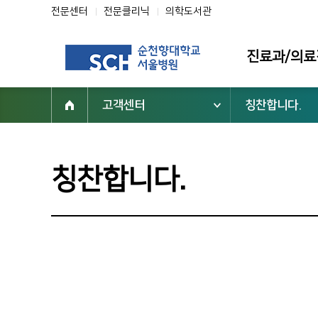
전문센터
전문클리닉
의학도서관
진료과/의료
고객센터
칭찬합니다.
진료과
의료진
전문클리닉
칭찬합니다.
전문센터
진료 지원부서
순천향대학교 부속 서울병원
02-709-9000