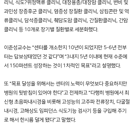
리닉, 식도?위정맥류 클리닉, 대장용종/대장암 클리닉, 변비 및
과민성 장증후군 클리닉, 염증성 장질환 클리닉, 삼킴콘란 및 역
류클리닉, 담석증클리닉, 췌담도암 클리닉, 간질환클리닉, 간암
클리닉 등 10개로 장기별 질환별로 세분화했다.
이준성교수는 “센터를 개소한지 10년이 되었지만 5-6년 전부
터는 답보상태였던 것 같다”며 “3내지 5년 이내에 현재 수준에
서 150퍼센트 성장하는 것이 1차적인 목표”라고 설명했다.
또 “목표 달성을 위해서는 센터의 노력이 무엇보다 중요하지만
병원의 뒷받침이 있어야 한다”고 전제하고 “다행히 병원에서 최
신형 초음파내시경을 비롯해 고성능의 고주파 전류장치, 다굴절
내시경, 고해상도 임피던스 식도기능 검사기 등을 구입해 주기
로 해서 한시름 덜게 됐다”고 말했다.