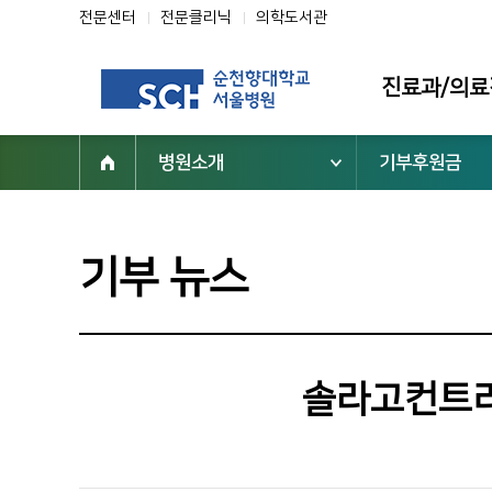
전문센터
전문클리닉
의학도서관
진료과/의료
병원소개
기부후원금
진료과
의료진
전문클리닉
기부 뉴스
전문센터
진료 지원부서
솔라고컨트리
순천향대학교 부속 서울병원
02-709-9000