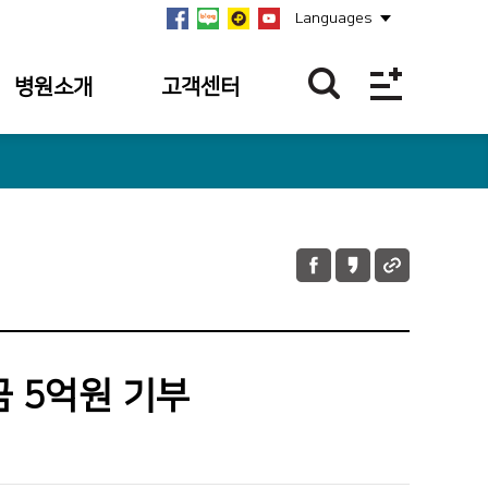
Languages
병원소개
고객센터
병원개요
이달의 BEST
친절직원
연혁
칭찬합니다.
미션·비전·
핵심가치
칭찬사연 접수
내역
안전보건경영방침
불편/건의접수
병원장 인사말
불편/건의 접수
 5억원 기부
사회공헌
내역
병원소식
이달의 의료진