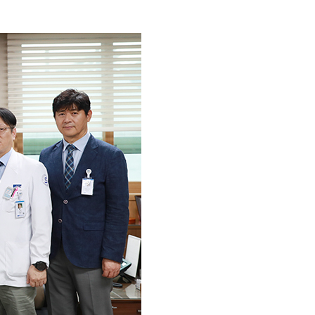
인재채용
기부후원금
병원 HI
순천향 네트워크
순천향 역사관