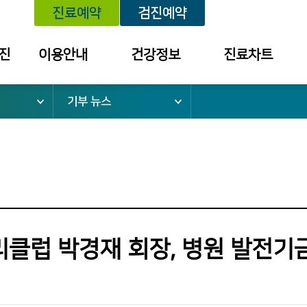
진료예약
검진예약
진
이용안내
건강정보
진료차트
기부 뉴스
위치안내
건강정보
예약내역
외래진료 안내
세미나/강좌
진료내역
건강검진 안내
예방접종
투약 내역
입퇴원 안내
질환별 안내장
검사결과조회
응급진료 안내
검진결과
건강보험 안내
클럽 박경재 회장, 병원 발전기금
병문안 안내
증명서 발급
안내