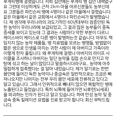
루게릭병에 걸렸습니다. 저희 집안에는 루게릭 병 집안 내력없구
요 그런데 이상하게도 근처 2km 마을 어르신분들도 농부신데
요 그분들은 파킨슨씨 병에 4명이나 같은 마을에서 걸렸습니다.
같은 마을에서 같은 교회에서 4명이나 파킨슨씨가 발병했습니
다. 제 생각에 우리나라의 과도기적인 60년대부터 검증안된 독
한 농약이 우리나라에 보급되었고, 그 결과 많은 농부들이 중독
증세를 보이고 있는데 그 결과는 사람마다 약한 부분이 다르니
케이스바이 케이스로 다른 병이 발병하는것 같습니다. 아무도 책
임지지 않는 농약 제품들, 병 치료법을 모르는 병명들, 방법없이
짧은 생으로 인생을 마치는 귀한 사람이 제 아버지고 가족이라
이렇게 한자 올립니다. 왜 루게릭에 걸렸나 아버지의 라이프 사
이클을 조사하니 아버지는 일단 농약을 집접 손으로 만지고 약
탕에 섞고 하는 날이 많았다고 말씀하시더라구요... 농약에 아주
밀접하게 접촉했다는 걸 알아 내었습니다. 제가 알기로는 한번
몸안에 들어간 독한 농약이나 중금속은 일반적으로는 조금은 빠
져나오지만 나머지는 전부 우리 몸안 세포에 잔류하고 있다고
알고 있습니다. 그래서 인위적으로 빼내지 않으면 복합적인 병에
노출된다고 들었습니다. 특히 뇌쪽에 들어가면 뇌류런(뇌세포)
을 파괴하는 인자가 된다고 알고 있습니다. 하여 만성 농약 및 중
금속 중독 킬레이션 요법을 진료 받고자 합니다. 회신 부탁드립
니다.