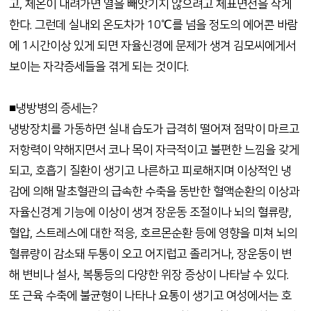
고, 체온이 내려가면 열을 빼앗기지 않으려고 체표면전을 작게
한다. 그런데 실내외 온도차가 10℃를 넘을 정도의 에어콘 바람
에 1시간이상 있게 되면 자율신경에 문제가 생겨 김모씨에게서
보이는 자각증세들을 겪게 되는 것이다.
■냉방병의 증세는?
냉방장치를 가동하면 실내 습도가 급격히 떨어져 점막이 마르고
저항력이 약해지면서 코나 목이 자극적이고 불편한 느낌을 갖게
되고, 호흡기 질환이 생기고 나른하고 피로해지며 이상적인 냉
감에 의해 말초혈관의 급속한 수축을 동반한 혈액순환의 이상과
자율신경계 기능에 이상이 생겨 장운동 조절이나 뇌의 혈류량,
혈압, 스트레스에 대한 적응, 호르몬순환 등에 영향을 미쳐 뇌의
혈류량이 감소돼 두통이 오고 어지럽고 졸리거나, 장운동이 변
해 변비나 설사, 복통등의 다양한 위장 증상이 나타날 수 있다.
또 근육 수축에 불균형이 나타나 요통이 생기고 여성에서는 호