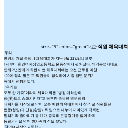
size="5" color="green">
교·직원 체육대회
우리
병원의 가을 축젱니 체육대회가 지난 9월 22일(토) 오후
1시부터 천안여자상업고등학교 운동장에서 펼쳐졌다. 의약분업사태로
인해 2년만에 개최된 이번 체육대회에는 오전 근무를 마친
400여 명의 많은 교·직원들이 참석하여 시종 열띤 분위기
속에서 진행되었다.
"우리는
모두 한 가족"이라며 체육대회를 "병원 대화합의
장(場)으로 승화시키자"고 당부한 송옥평 병원장의
대회사를 시작으로 막이 오른 이번 체육대회에서 참석 교·직원들은
협동(청팀)과 단결(황팀), 두 팀으로 나누어 재미있게 각색된
달리기와 줄다리기 등 11개 종목의 운동경기를 함께 하며
동료의식을 넘어 한가족의 정을 쌓았다.
천안여자상업고등학교