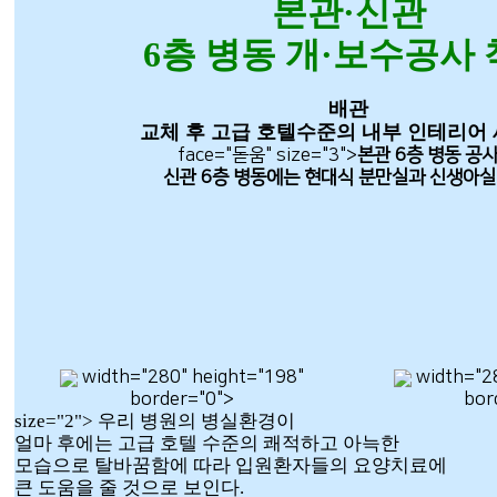
본관·신관
6층 병동 개·보수공사
배관
교체 후 고급 호텔수준의 내부 인테리어 
face="돋움" size="3">
본관 6층 병동 공사
신관 6층 병동에는 현대식 분만실과 신생아실
width="280" height="198"
width="28
border="0">
bor
size="2"> 우리 병원의 병실환경이
얼마 후에는 고급 호텔 수준의 쾌적하고 아늑한
모습으로 탈바꿈함에 따라 입원환자들의 요양치료에
큰 도움을 줄 것으로 보인다.