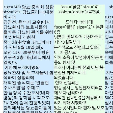
size="4">
당뇨 중식회 성황
s
face="굴림" size="4"
size="2"> 당뇨클리닉(내분
color="green">
불편을
비내과
siz
김영선, 윤석기 교수)에서
역
드려죄송합니다!
당뇨환자와 보호자들의
대한
face="굴림" size="2"> 본관
올바른 당뇨병 관리를 위해
지난
6층
여섯 번째 개최한
있는
병동의 병실 환경 개선작업이
중식회(中食會, 당뇨뷔페)
내용
지난 9월말부터
가 지난 9월 18일(화),
교수
본격적으로 진행되고 있습니
오전 11시 30분부터 병원
속에
다. 이 공사로
연구관 2층 대강의실에서
더해
인해 소음이 발생하여 인근 병
열렸다.
회를
동의 환자 및
이번에도 60여명의
보호자 여러분께 본의 아닌 불
당뇨환자 및 보호자들이 참
지난
편함을 끼쳐드리게
석하여 성황리에
암,
되었습니다.
개최된 중식회는 '인슐린
암 
현재 진행되는
주사요법'을 주제로
가 
병실 공사는 입원환자 여러분
한 남정옥 수간호사(내과
아산
께 보다 편리하고
병동)의 강좌를 시작으로
50
쾌적한 진료환경을 제공해 드
3시간에 걸쳐 진행되었다.
실시
리기 위해 시행하고
강좌에서는 당뇨환자들의
강좌
있는 공사입니다. 환자 및 보호
대부분이 궁금해하는 인슐
실시