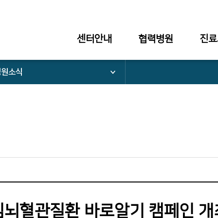
센터안내
협력병원
진료
병원소식
심뇌혈관질환 바로알기 캠페인 개