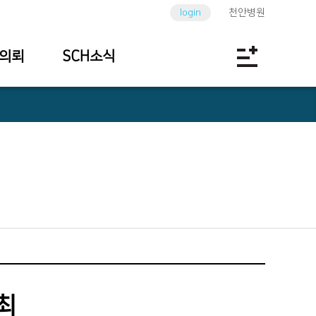
login
천안병원
의뢰
SCH소식
최