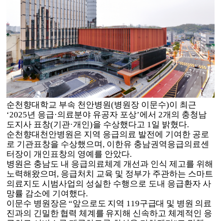
순천향대학교 부속 천안병원
(
병원장 이문수
)
이 최근
‘2025
년 응급
·
의료분야 유공자 포상
’
에서
2
개의 충청남
도지사 표창
(
기관
·
개인
)
을 수상했다고
1
일 밝혔다
.
순천향대천안병원은 지역 응급의료 발전에 기여한 공로
로 기관표창을 수상했으며
,
이한유 충남권역응급의료센
터장이 개인표창의 영예를 안았다
.
병원은 충남도 내 응급의료체계 개선과 인식 제고를 위해
노력해왔으며
,
응급처치 교육 및 정부가 주관하는 스마트
의료지도 시범사업의 성실한 수행으로 도내 응급환자 사
망률 감소에 기여했다
.
이문수 병원장은
“
앞으로도 지역
119
구급대 및 병원 의료
진과의 긴밀한 협력 체계를 유지해
신속하고 체계적인 응