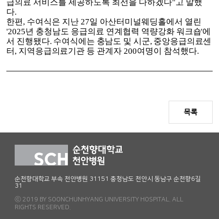
급의료 서비스를 제공하도록 최선을 다하겠다
"
고 말했
다
.
한편
,
수여식은 지난
27
일 아산터미널웨딩홀에서 열린
'2025
년 충청남도 응급의료 연계협력
역량강화 워크숍
'
에
서 진행됐다
.
수여식에는 충남도 및 시군
,
중앙응급의료센
터
,
지역응급의료
기관 등 관계자
200
여명이 참석했다
.
목록
순천향대학교 부속 천안병원 31151 충청남도 천안시 동남구 순천향6길
31
ⓒ 2019 BY SOONCHUNHYANG UNIVERSITY HOSPITAL. ALL
RIGHTS RESERVED.