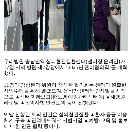
우리병원 충남권역 심뇌혈관질환센터
(
센터장 윤석만
)
가
17
일 저녁 병원 제
2
강당에서
‘2025
년
관리협의회
’
를 개최
했다
.
11
명의 임상분과 위원이 참석한 협의회는 센터의 원활한
사업수행을 위해
열렸으며
,
윤석만 센터장 인사말을 시작
으로
▲
센터 현황보고
(
황보영 예방관리센터장
)
▲
새병원
라운딩
▲
논의사항
안건토의 등이 진행됐다
.
이날 진행된 토의 안건은 심뇌혈관질환
▲
환자 응급 이송
체계 구축
▲
인적네트워크 시범사업
▲
예방
·
교육 및 홍보
에 대한 민관 협력 등이다
.