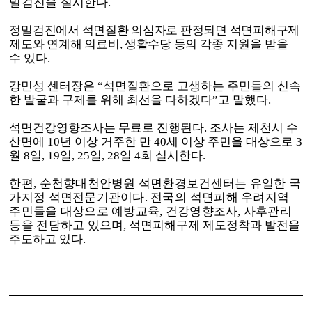
밀검진을 실
시한다
.
정밀검진에서 석면질환 의심자로 판정되면 석면피해구제
제도와 연계해 의료비
,
생활수당 등의
각종 지원을 받을
수 있다
.
강민성 센터장은
“
석면질환으로 고생하는 주민들의 신속
한 발굴과 구제를 위해 최선을 다하겠다
”
고 말했다
.
석면건강영향조사는 무료로 진행된다
.
조사는 제천시 수
산면에
10
년 이상 거주한 만
40
세 이상 주민을 대상으로
3
월
8
일
, 19
일
, 25
일
, 28
일
4
회 실시한다
.
한편
,
순천향대천안병원 석면환경보건센터는 유일한 국
가지정 석면전문기관이다
.
전국의
석
면피해 우려지역
주민들을 대상으로 예방교육
,
건강영향조사
,
사후관리
등을 전담하고 있
으며
,
석면피해구제 제도정착과 발전을
주도하고 있다
.