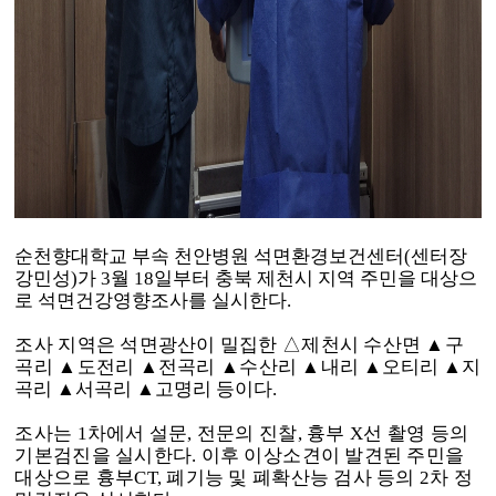
순천향대학교 부속 천안병원 석면환경보건센터
(
센터장
강민성
)
가
3
월
18
일부터 충북 제천시 지역 주민을 대상으
로 석면건강영향조사를 실시한다
.
조사 지역은 석면광산이 밀집한
△
제천시 수산면
▲
구
곡리
▲
도전리
▲
전곡리
▲
수산리
▲
내리
▲
오티리
▲
지
곡리
▲
서곡리
▲
고명리 등이다
.
조사는
1
차에서 설문
,
전문의 진찰
,
흉부
X
선 촬영 등의
기본검진을 실시한다
.
이후 이상
소
견이 발견된 주민을
대상으로 흉부
CT,
폐기능 및 폐확산능 검사 등의
2
차 정