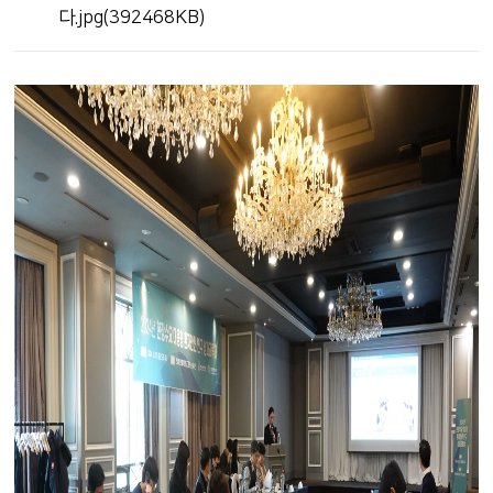
다.jpg(392468KB)