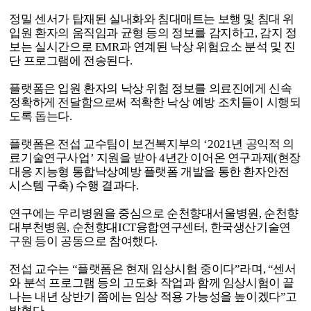
정밀 센서가 탑재된 실내화와 침대매트는 보행 및 침대 위
입원 환자의 움직임과 균형 등의 정보를 감지하고
,
감지 정
보는 실시간으로
EMR
과 연계된 낙상 위험요소 분석 및 진
단 프로그램에 전송된다
.
플랫폼은 입원 환자의 낙상 위험 정보를 의료진에게 신속
정확하게 전달함으로써 적확한 낙상 예방 조치들이 시행되
도록 돕는다
.
플랫폼은 전섭 교수팀이 보건복지부의
‘2021
년 공익적 의
료기술연구사업
’
지원을 받아
4
년간 이어온 연구과제
(
현장
대응 지능형 통합낙상예방 플랫폼 개발을 통한 환자안전
시스템 구축
)
수행 결과다
.
연구에는 우리병원을 중심으로 순천향대서울병원
,
순천향
대부천병원
,
순천향대
ICT
융합연구센터
,
한국생산기술연
구원 등이 공동으로 참여했다
.
전섭 교수는
“
플랫폼은 현재 임상시험 중이다
”
라며
, “
센서
와 분석 프로그램 등의 고도화 작업과 함께 임상시험이 끝
나는 내년 상반기 쯤에는 임상 적용 가능성을 높이겠다
”
고
밝혔다
.