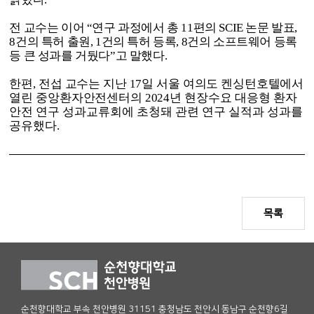
전 교수는 이어
“
연구 과정에서 총
11
편의
SCIE
논문 발표
,
8
건의 특허 출원
, 1
건의 특허 등록
, 8
건의 소프트웨어 등록
등 큰 성과를 거뒀다
”
고 말했다
.
한편
,
전섭 교수는 지난
17
일 서울 여의도 켄싱턴호텔에서
열린 중앙환자안전센터의
2024
년
현장수요 대응형 환자
안전 연구 성과교류회에 초청돼 관련 연구 실적과 성과를
공유했다
.
목록
순천향대학교 부속 천안병원 31151 충청남도 천안시 동남구 순천향6길