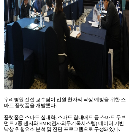
우리병원 전섭 교수팀이 입원 환자의 낙상 예방을 위한 스
마트 플랫폼을 개발했다
.
플랫폼은 스마트 실내화
,
스마트 침대매트 등 스마트 무브
먼트
2
종 센서와
EMR(
전자의무기록시스템
)
데이터 기반
낙상 위험요소 분석 및 진단 프로그램으로 구성돼있다
.