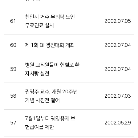
천안시 거주 무의탁 노인
61
2002.07.05
무료진료 실시
60
제 1회 QI 경진대회 개최
2002.07.04
병원 교직원들이 헌혈로 환
59
2002.07.04
자사랑 실천
권영주 교수, 개원 20주년
58
2002.07.03
기념 사진전 열어
7월1일부터 궤양용제 보
57
2002.06.29
험급여를 제한